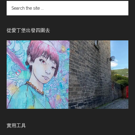
Search
the
site
...
從愛丁堡出發四圍去
實用工具