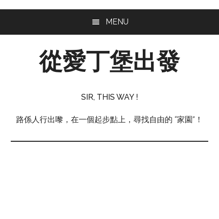
Skip
Skip
Skip
MENU
to
to
to
main
primary
footer
從愛丁堡出發
content
sidebar
從
愛
SIR, THIS WAY !
丁
堡
路係人行出嚟，在一個起步點上，尋找自由的 “家園”！
出
發