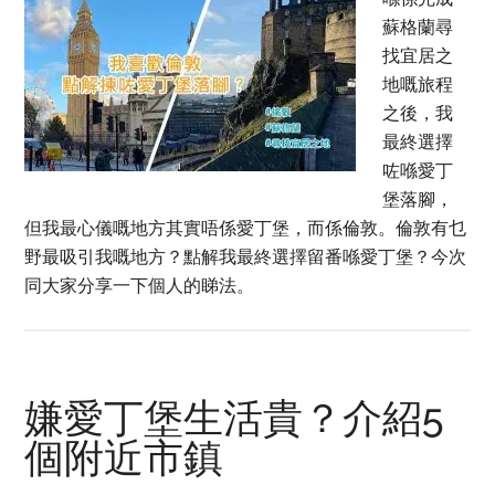
蘇格蘭尋
找宜居之
地嘅旅程
之後，我
最終選擇
咗喺愛丁
堡落腳，
但我最心儀嘅地方其實唔係愛丁堡，而係倫敦。倫敦有乜
野最吸引我嘅地方？點解我最終選擇留番喺愛丁堡？今次
同大家分享一下個人的睇法。
嫌愛丁堡生活貴？介紹5
個附近市鎮