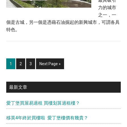
最具吸引
力的城市
之一，一
個是古城，另一個是憑藉石油掘起的新興城市，可謂各具
特色。
Page
Page
Page
Go
1
2
3
Next Page »
to
Primary
最新文章
Sidebar
愛丁堡買屋易過租 買樓划算過租樓？
移英4年終於買樓啦 愛丁堡樓價有幾貴？