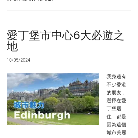
愛丁堡市中心6大必遊之
地
10/05/2024
我身邊有
不少香港
的朋友，
選擇在愛
丁堡居
住，都是
因為這個
城市美麗