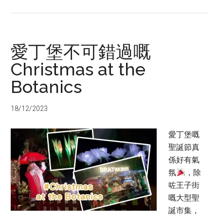
愛丁堡不可錯過嘅
Christmas at the
Botanics
18/12/2023
愛丁堡嘅
聖誕節真
係好有氣
氛
，除
咗王子街
嘅大型聖
誕市集，