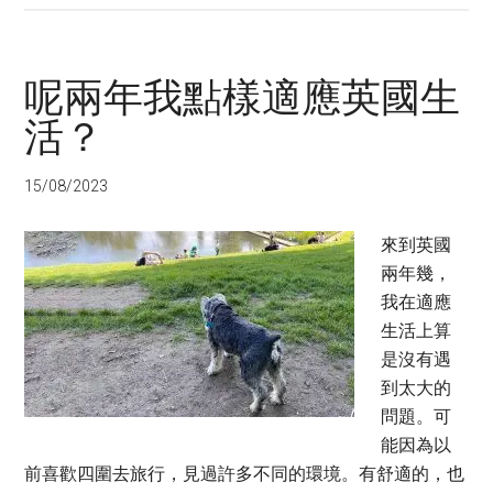
呢兩年我點樣適應英國生
活？
15/08/2023
來到英國
兩年幾，
我在適應
生活上算
是沒有遇
到太大的
問題。可
能因為以
前喜歡四圍去旅行，見過許多不同的環境。有舒適的，也