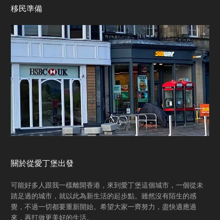
Footer
移民準備
關於從愛丁堡出發
可能好多人跟我一樣離開香港，來到愛丁堡這個城市，一個從未
踏足過的城市，就以此為新生活的起步點。雖然沒有陌生的感
覺，不過一切都要重新開始。希望大家一齊努力，盡快適應過
來，再打做更美好的生活。