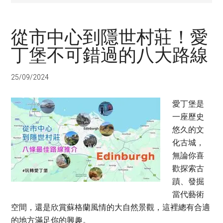
從市中心到隱世村莊！愛
丁堡不可錯過的八大路線
25/09/2024
愛丁堡是
一座歷史
悠久的文
化古城，
無論你喜
歡探索古
蹟、發掘
當代藝術
空間，還是欣賞蘇格蘭風情的大自然景觀，這裡總有合適
的地方滿足你的興趣。