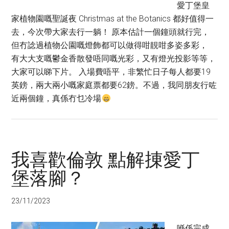
愛丁堡皇
家植物園嘅聖誕夜 Christmas at the Botanics 都好值得一
去，今次帶大家去行一躺！ 原本估計一個鐘頭就行完，
但冇諗過植物公園嘅燈飾都可以做得咁靚咁多姿多彩，
有大大支嘅鬱金香散發唔同嘅光彩，又有燈光投影等等，
大家可以睇下片。 入場費唔平，非繁忙日子每人都要19
英鎊，兩大兩小嘅家庭票都要62鎊。不過，我同朋友行咗
近兩個鐘，真係冇乜冷場
我喜歡倫敦 點解㨂愛丁
堡落腳？
23/11/2023
喺係完成