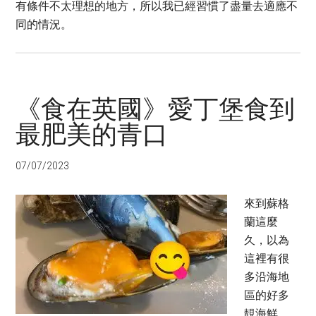
有條件不太理想的地方，所以我已經習慣了盡量去適應不
同的情況。
《食在英國》愛丁堡食到
最肥美的青口
07/07/2023
來到蘇格
蘭這麼
久，以為
這裡有很
多沿海地
區的好多
靚海鮮