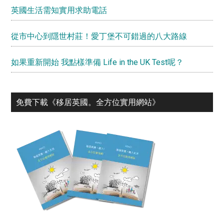
英國生活需知實用求助電話
從市中心到隱世村莊！愛丁堡不可錯過的八大路線
如果重新開始 我點樣準備 Life in the UK Test呢？
免費下載《移居英國。全⽅位實⽤網站》