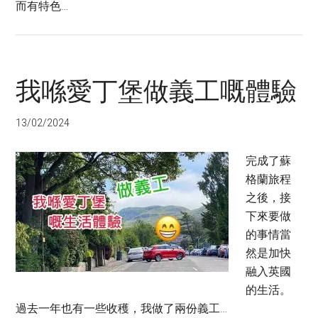
而有特色…
我喺愛丁堡做義工嘅體驗
13/02/2024
完成了蘇
格蘭旅程
之後，接
下來要做
的事情當
然是加快
融入英國
的生活。
過去一年也有一些收穫，我做了兩份義工…