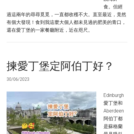
食。但經
過這兩年的尋尋覓覓，一直都收穫不大。直至最近，竟然
有個大發現！食到我這麼大個人都未見過的肥美的青口，
還在愛丁堡的一家餐廳附近，近在咫尺。
揀愛丁堡定阿伯丁好？
30/06/2023
Edinburgh
愛丁堡和
Aberdeen
阿伯丁都
是蘇格蘭