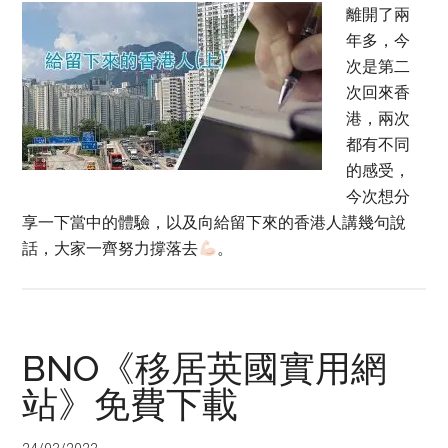
離開了兩
年多，今
次是第二
次回來香
港，兩次
都有不同
的感受，
今次想分
享一下當中的體驗，以及向給留下來的香港人講幾句說
話，大家一齊努力撐落去
。
BNO《移居英國實用網
站》免費下載