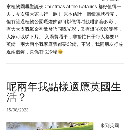
家植物園嘅聖誕夜 Christmas at the Botanics 都好值得一
去，今次帶大家去行一躺！ 原本估計一個鐘頭就行完，
但冇諗過植物公園嘅燈飾都可以做得咁靚咁多姿多彩，
有大大支嘅鬱金香散發唔同嘅光彩，又有燈光投影等等，
大家可以睇下片。 入場費唔平，非繁忙日子每人都要19
英鎊，兩大兩小嘅家庭票都要62鎊。不過，我同朋友行咗
近兩個鐘，真係冇乜冷場
呢兩年我點樣適應英國生
活？
15/08/2023
來到英國