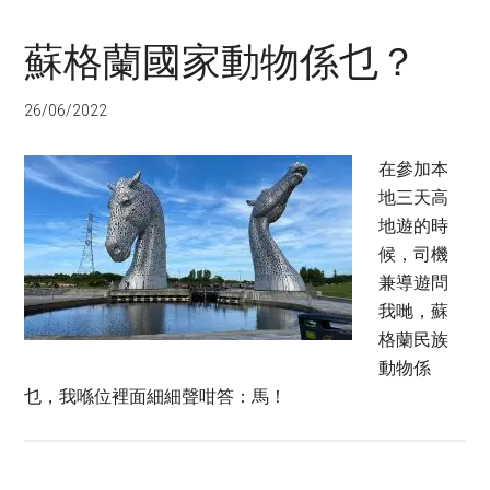
蘇格蘭國家動物係乜？
26/06/2022
在參加本
地三天高
地遊的時
候，司機
兼導遊問
我哋，蘇
格蘭民族
動物係
乜，我喺位裡面細細聲咁答：馬！