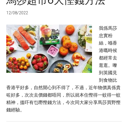
馬莎超市6大慳錢方法
12/08/2022
我係馬莎
忠實粉
絲，喺香
港嘅時候
都經常去
逛逛。嚟
到英國見
到食物比
香港平好多，自然開心到不得了，不過，近年物價真係貴
咗好多，次次去價錢都唔同，所以就本住慳得一蚊得一蚊
精神，搵吓有乜嘢慳錢方法，今次同大家分享馬莎買野慳
錢經驗。