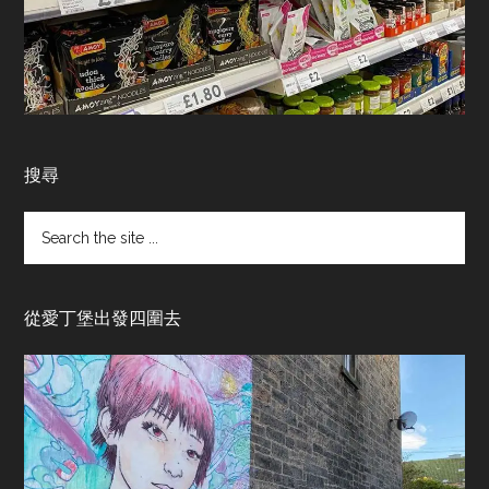
搜尋
Search
the
site
...
從愛丁堡出發四圍去