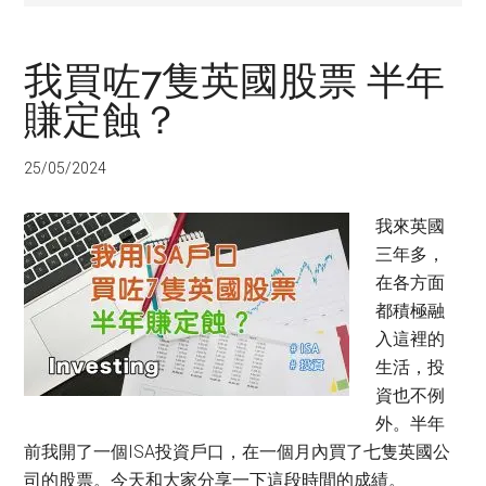
我買咗7隻英國股票 半年
賺定蝕？
25/05/2024
我來英國
三年多，
在各方面
都積極融
入這裡的
生活，投
資也不例
外。半年
前我開了一個ISA投資戶口，在一個月內買了七隻英國公
司的股票。今天和大家分享一下這段時間的成績。