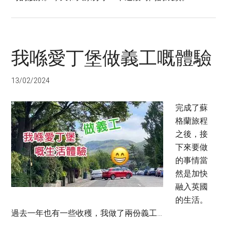
我喺愛丁堡做義工嘅體驗
13/02/2024
完成了蘇
格蘭旅程
之後，接
下來要做
的事情當
然是加快
融入英國
的生活。
過去一年也有一些收穫，我做了兩份義工…