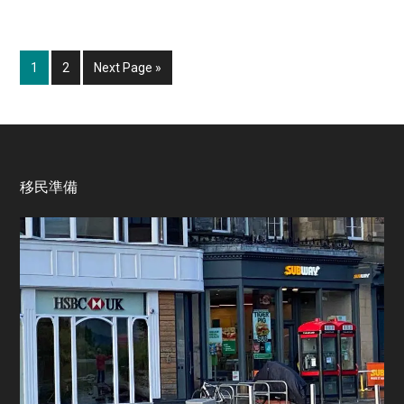
Page
Page
Go
1
2
Next Page »
to
Footer
移民準備