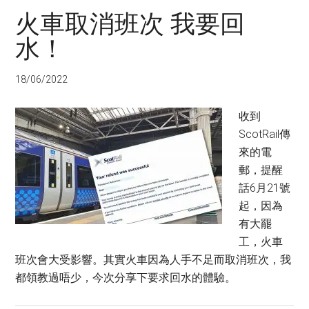
火車取消班次 我要回
水！
18/06/2022
收到
ScotRail傳
來的電
郵，提醒
話6月21號
起，因為
有大罷
工，火車
班次會大受影響。其實火車因為人手不足而取消班次，我
都領教過唔少，今次分享下要求回水的體驗。