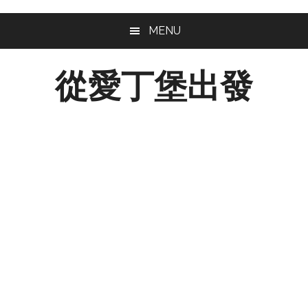
Skip
Skip
MENU
to
to
main
footer
從愛丁堡出發
content
從
愛
丁
堡
出
發