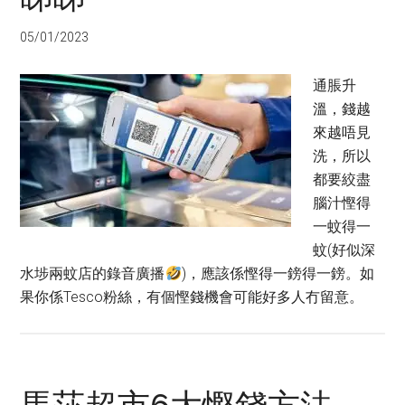
05/01/2023
通脹升
溫，錢越
來越唔見
洗，所以
都要絞盡
腦汁慳得
一蚊得一
蚊(好似深
水埗兩蚊店的錄音廣播
)，應該係慳得一鎊得一鎊。如
果你係Tesco粉絲，有個慳錢機會可能好多人冇留意。