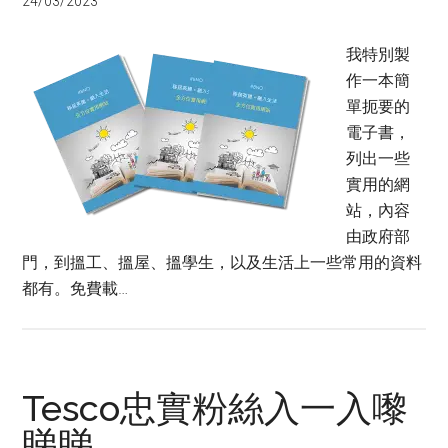
24/03/2023
我特別製
作一本簡
單扼要的
電子書，
列出一些
實用的網
站，內容
由政府部
門，到搵工、搵屋、搵學生，以及生活上一些常用的資料
都有。免費載…
Tesco忠實粉絲入一入嚟
睇睇