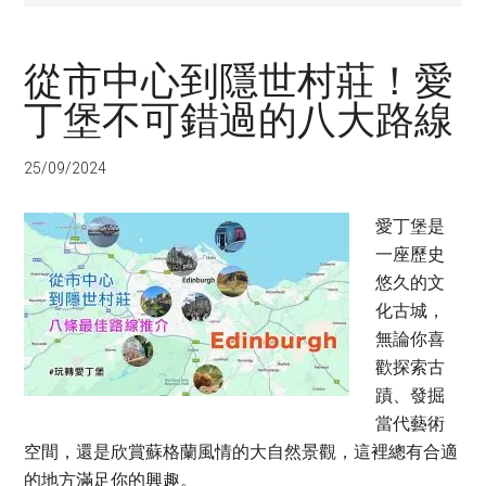
從市中心到隱世村莊！愛
丁堡不可錯過的八大路線
25/09/2024
愛丁堡是
一座歷史
悠久的文
化古城，
無論你喜
歡探索古
蹟、發掘
當代藝術
空間，還是欣賞蘇格蘭風情的大自然景觀，這裡總有合適
的地方滿足你的興趣。