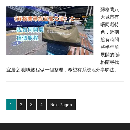
蘇格蘭八
大城市有
唔同嘅特
色，近期
趁有時間
將半年前
展開的[蘇
格蘭尋找
宜居之地]嘅旅程做一個整理，希望有系統地分享睇法。
Page
Page
Page
Page
Go
1
2
3
4
Next Page »
to