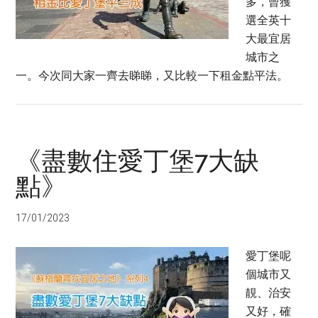
多，曾獲
選全英十
大最宜居
城市之
一。今次同大家一齊去睇睇，又比較一下租金點平法。
《盡數住愛丁堡7大缺
點》
17/01/2023
愛丁堡呢
個城市又
靚、治安
又好，確