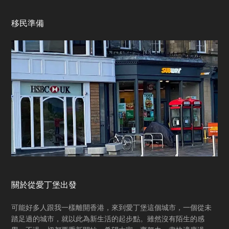
Footer
移民準備
關於從愛丁堡出發
可能好多人跟我一樣離開香港，來到愛丁堡這個城市，一個從未
踏足過的城市，就以此為新生活的起步點。雖然沒有陌生的感