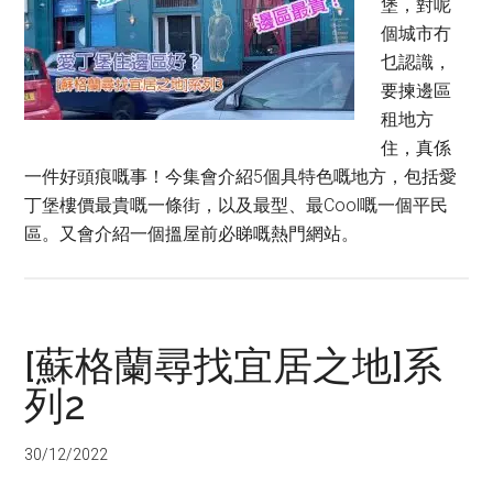
堡，對呢
個城市冇
乜認識，
要揀邊區
租地方
住，真係
一件好頭痕嘅事！今集會介紹5個具特色嘅地方，包括愛
丁堡樓價最貴嘅一條街，以及最型、最Cool嘅一個平民
區。又會介紹一個搵屋前必睇嘅熱門網站。
[蘇格蘭尋找宜居之地]系
列2
30/12/2022