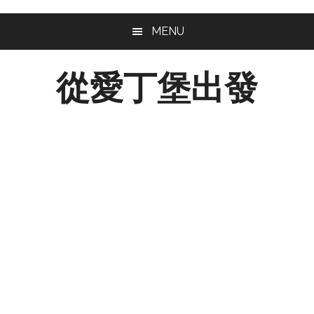
Skip
Skip
MENU
to
to
main
footer
從愛丁堡出發
content
從
愛
丁
堡
出
發