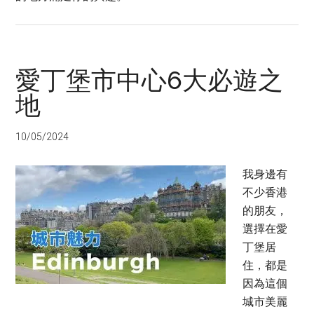
愛丁堡市中心6大必遊之
地
10/05/2024
我身邊有
不少香港
的朋友，
選擇在愛
丁堡居
住，都是
因為這個
城市美麗