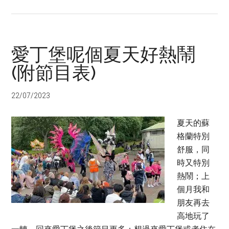
愛丁堡呢個夏天好熱鬧
(附節目表)
22/07/2023
夏天的蘇
格蘭特別
舒服，同
時又特別
熱鬧；上
個月我和
朋友再去
高地玩了