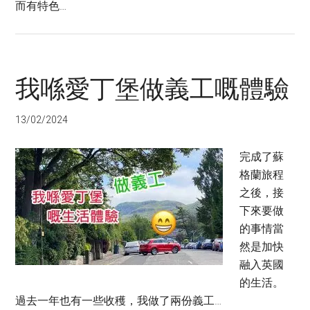
而有特色…
我喺愛丁堡做義工嘅體驗
13/02/2024
完成了蘇
格蘭旅程
之後，接
下來要做
的事情當
然是加快
融入英國
的生活。
過去一年也有一些收穫，我做了兩份義工…