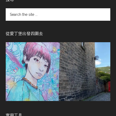
Search
the
site
...
從愛丁堡出發四圍去
實用工具