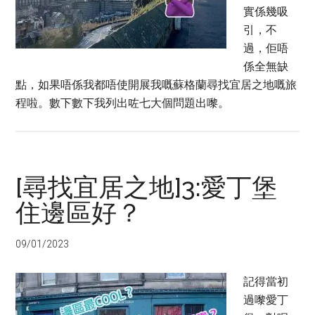
實係幾吸
引，不
過，佢唔
係全無缺
點，如果唔係我都唔使開展我嘅蘇格蘭尋找宜居之地嘅旅
程啦。數下數下我列出咗七大個問題出嚟。
[尋找宜居之地]3:愛丁堡
住邊區好？
09/01/2023
記得當初
過嚟愛丁