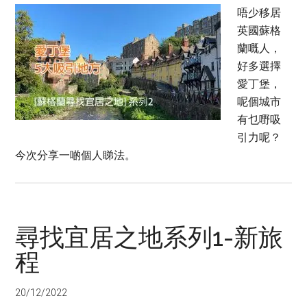
唔少移居
英國蘇格
蘭嘅人，
好多選擇
愛丁堡，
呢個城市
有乜嘢吸
引力呢？
今次分享一啲個人睇法。
尋找宜居之地系列1-新旅
程
20/12/2022