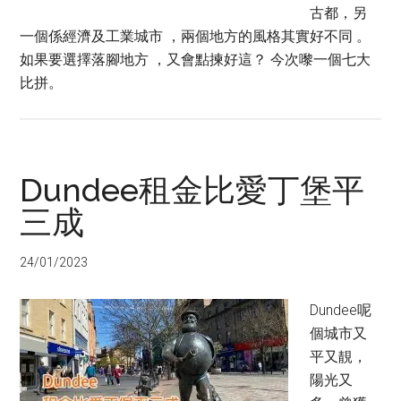
古都，另
一個係經濟及工業城市 ，兩個地方的風格其實好不同 。
如果要選擇落腳地方 ，又會點揀好這？ 今次嚟一個七大
比拼。
Dundee租金比愛丁堡平
三成
24/01/2023
Dundee呢
個城市又
平又靚，
陽光又