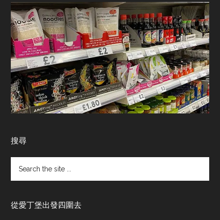
搜尋
Search
the
site
...
從愛丁堡出發四圍去