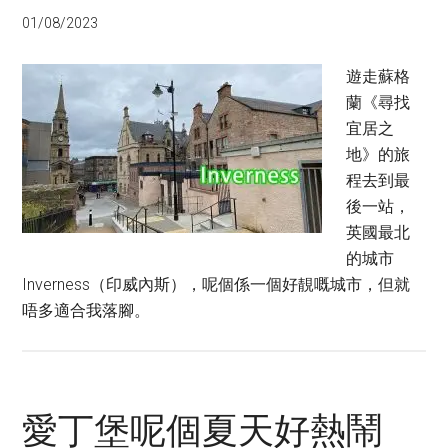
01/08/2023
遊走蘇格
蘭《尋找
宜居之
地》的旅
程去到最
後一站，
英國最北
的城市
Inverness（印威內斯），呢個係一個好靚嘅城市，但就
唔多適合我落腳。
愛丁堡呢個夏天好熱鬧