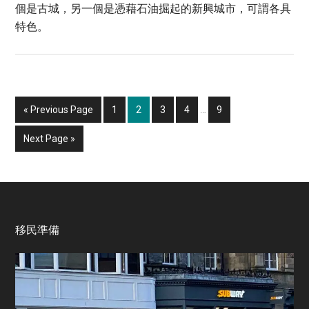
個是古城，另一個是憑藉石油掘起的新興城市，可謂各具
特色。
Interim
Go
Page
Page
Page
Page
Page
«
Previous Page
1
2
3
4
…
9
pages
to
omitted
Go
Next Page »
to
Footer
移民準備