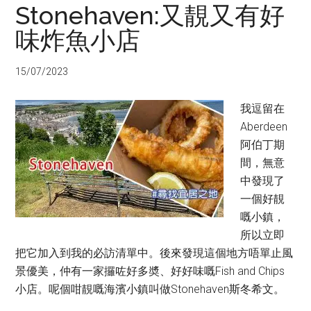
Stonehaven:又靚又有好
味炸魚小店
15/07/2023
我逗留在
Aberdeen
阿伯丁期
間，無意
中發現了
一個好靚
嘅小鎮，
所以立即
把它加入到我的必訪清單中。後來發現這個地方唔單止風
景優美，仲有一家攞咗好多奬、好好味嘅Fish and Chips
小店。呢個咁靚嘅海濱小鎮叫做Stonehaven斯冬希文。