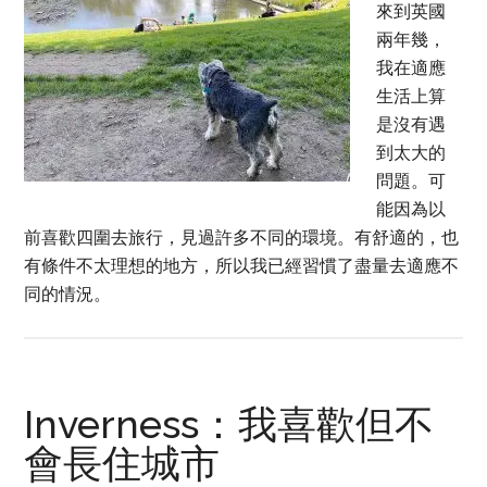
來到英國
兩年幾，
我在適應
生活上算
是沒有遇
到太大的
問題。可
能因為以
前喜歡四圍去旅行，見過許多不同的環境。有舒適的，也
有條件不太理想的地方，所以我已經習慣了盡量去適應不
同的情況。
Inverness：我喜歡但不
會長住城市