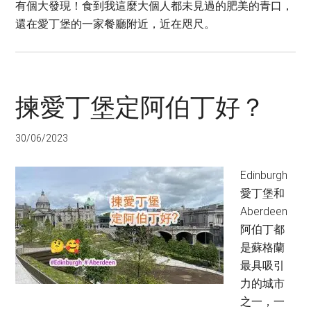
有個大發現！食到我這麼大個人都未見過的肥美的青口，
還在愛丁堡的一家餐廳附近，近在咫尺。
揀愛丁堡定阿伯丁好？
30/06/2023
Edinburgh
愛丁堡和
Aberdeen
阿伯丁都
是蘇格蘭
最具吸引
力的城市
之一，一