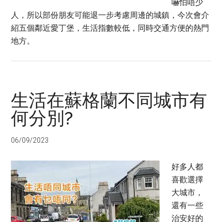
嚇怕唔少
人，所以部份朋友可能退一步考慮周邊的城鎮，今次會介
紹五個鄰近愛丁堡，生活指數較低，同時交通方便的熱門
地方。
生活在蘇格蘭不同城市有
何分別?
06/09/2023
好多人都
喜歡選擇
大城市，
還有一些
治安好的