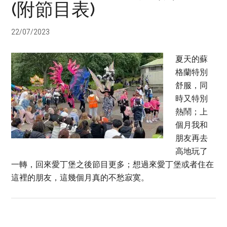
(附節目表)
22/07/2023
夏天的蘇
格蘭特別
舒服，同
時又特別
熱鬧；上
個月我和
朋友再去
高地玩了
一轉，回來愛丁堡之後節目更多；想過來愛丁堡或者住在
這裡的朋友，這幾個月真的不愁寂寞。