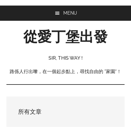
Skip
Skip
MENU
to
to
main
footer
從愛丁堡出發
content
從
愛
SIR, THIS WAY !
丁
堡
路係人行出嚟，在一個起步點上，尋找自由的 “家園”！
出
發
所有文章