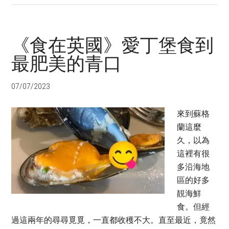
《食在英國》愛丁堡食到
最肥美的青口
07/07/2023
來到蘇格
蘭這麼
久，以為
這裡有很
多沿海地
區的好多
靚海鮮
食。但經
過這兩年的尋尋覓覓，一直都收穫不大。直至最近，竟然