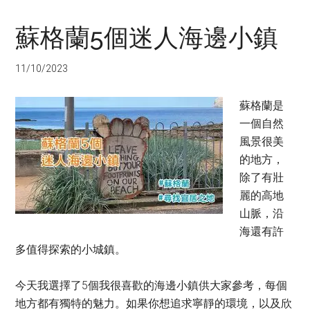
蘇格蘭5個迷人海邊小鎮
11/10/2023
蘇格蘭是
一個自然
風景很美
的地方，
除了有壯
麗的高地
山脈，沿
海還有許
多值得探索的小城鎮。
今天我選擇了5個我很喜歡的海邊小鎮供大家參考，每個
地方都有獨特的魅力。如果你想追求寧靜的環境，以及欣