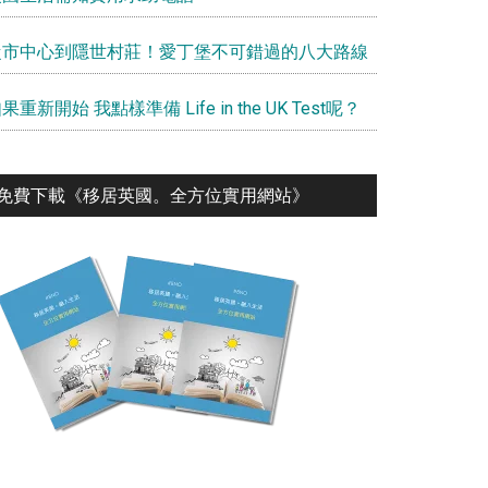
從市中心到隱世村莊！愛丁堡不可錯過的八大路線
果重新開始 我點樣準備 Life in the UK Test呢？
免費下載《移居英國。全⽅位實⽤網站》