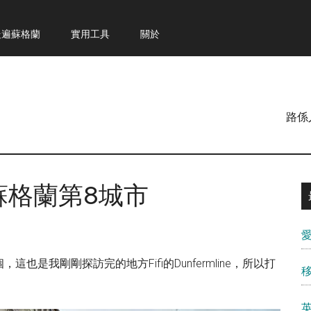
走遍蘇格蘭
實用工具
關於
路係
呢做蘇格蘭第8城市
是我剛剛探訪完的地方Fifi的Dunfermline，所以打