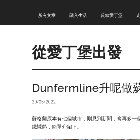
Skip
Skip
Skip
所有文章
融入生活
反轉愛丁堡
to
to
to
main
primary
footer
content
sidebar
從愛丁堡出發
從
愛
丁
Dunfermline升
堡
出
20/05/2022
發
蘇格蘭原本有七個城市，剛見到新聞，會再多一個，這也
鐵襯熱，簡單介紹下。