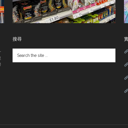
搜尋
Search
一
the
沒
site
努
...