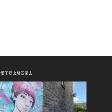
從愛丁堡出發四圍去