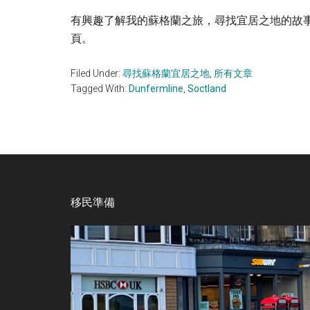
有興趣了解我的蘇格蘭之旅，尋找宜居之地的故事，可
頁。
Filed Under:
尋找蘇格蘭宜居之地
,
所有文章
Tagged With:
Dunfermline
,
Soctland
Footer
移民準備