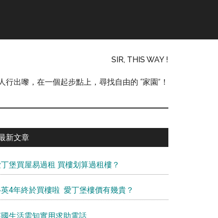
SIR, THIS WAY !
人行出嚟，在一個起步點上，尋找自由的 “家園”！
Primary
最新文章
Sidebar
愛丁堡買屋易過租 買樓划算過租樓？
移英4年終於買樓啦 愛丁堡樓價有幾貴？
英國生活需知實用求助電話