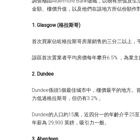
調查喺由Aldermore Bank做嘅，以物有
金額、樓價升值，以及他們在該地方所佔份額作
1. Glasgow (格拉斯哥)
首次買家佔咗格拉斯哥房屋銷售的三分二以上，平均金
該區首次置業者平均房價每年攀升6.5% ，為業
2. Dundee
Dundee係頭5個最佳城市中，樓價最平的地方。
力低過格拉斯哥，但仍有3.2% 。
Dundee的人口約15萬，近四分一的年齡介乎2
年薪為 29,900 英鎊，吸引力一般。
3. Aberdeen