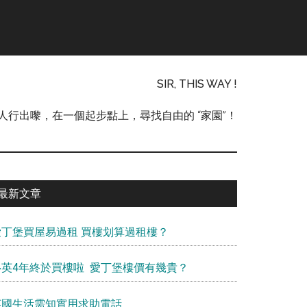
SIR, THIS WAY !
人行出嚟，在一個起步點上，尋找自由的 “家園”！
Primary
最新文章
Sidebar
愛丁堡買屋易過租 買樓划算過租樓？
移英4年終於買樓啦 愛丁堡樓價有幾貴？
英國生活需知實用求助電話