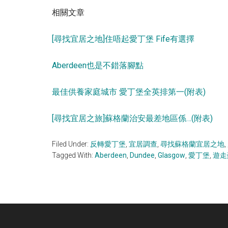
相關文章
[尋找宜居之地]住唔起愛丁堡 Fife有選擇
Aberdeen也是不錯落腳點
最佳供養家庭城市 愛丁堡全英排第一(附表)
[尋找宜居之旅]蘇格蘭治安最差地區係…(附表)
Filed Under:
反轉愛丁堡
,
宜居調查
,
尋找蘇格蘭宜居之地
,
Tagged With:
Aberdeen
,
Dundee
,
Glasgow
,
愛丁堡
,
遊走