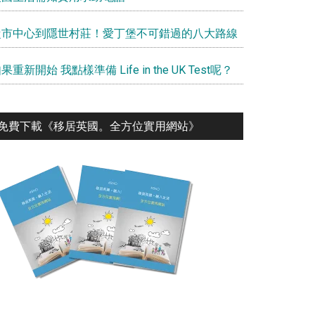
從市中心到隱世村莊！愛丁堡不可錯過的八大路線
果重新開始 我點樣準備 Life in the UK Test呢？
免費下載《移居英國。全⽅位實⽤網站》