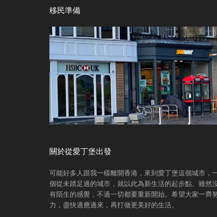
Footer
移民準備
關於從愛丁堡出發
可能好多人跟我一樣離開香港，來到愛丁堡這個城市，
個從未踏足過的城市，就以此為新生活的起步點。雖然
有陌生的感覺，不過一切都要重新開始。希望大家一齊
力，盡快適應過來，再打做更美好的生活。