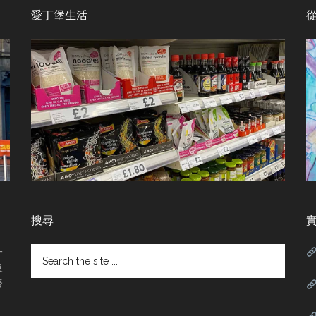
愛丁堡生活
搜尋
Search
一
the
沒
site
努
...