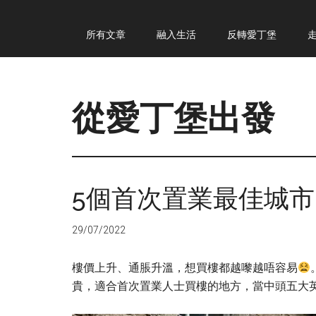
Skip
Skip
Skip
所有文章
融入生活
反轉愛丁堡
to
to
to
main
primary
footer
content
sidebar
從愛丁堡出發
從
愛
丁
5個首次置業最佳城市
堡
出
29/07/2022
發
樓價上升、通脹升溫，想買樓都越嚟越唔容易
貴，適合首次置業人士買樓的地方，當中頭五大