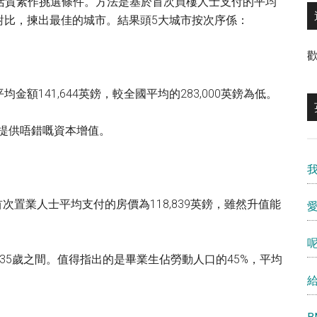
所值及生活質素作挑選條件。方法是基於首次買樓人士支付的平均
對比，揀出最佳的城市。結果頭5大城市按次序係：
額141,644英鎊，較全國平均的283,000英鎊為低。
主提供唔錯嘅資本增值。
首次置業人士平均支付的房價為118,839英鎊，雖然升值能
愛
5至35歲之間。值得指出的是畢業生佔勞動人口的45%，平均