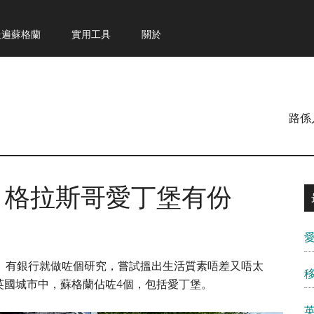
走遍蘇格蘭
實用工具
關於
路係
 格拉斯哥愛丁堡有份
。有銀行就做咗個研究，嘗試搵出生活質素唔差又唔太
英國城市中，蘇格蘭佔咗4個，包括愛丁堡。