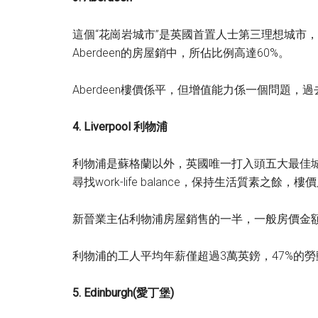
這個“花崗岩城市”是英國首置人士第三理想城市，他
Aberdeen的房屋銷中，所佔比例高達60%。
Aberdeen樓價係平，但增值能力係一個問題，
4. Liverpool 利物浦
利物浦是蘇格蘭以外，英國唯一打入頭五大最佳
尋找work-life balance，保持生活質素之餘
新晉業主佔利物浦房屋銷售的一半，一般房價金額為
利物浦的工人平均年薪僅超過3萬英鎊，47%的
5. Edinburgh(愛丁堡)