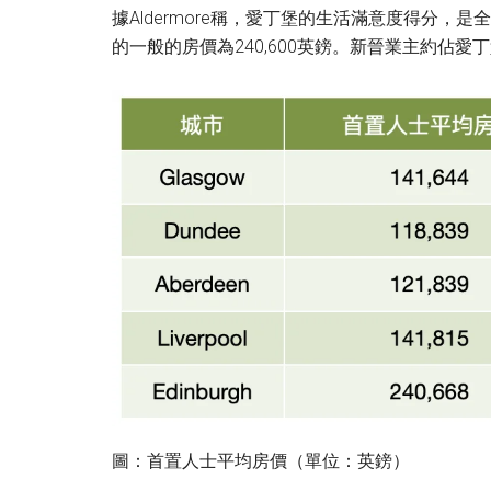
據Aldermore稱，愛丁堡的生活滿意度得分
的一般的房價為240,600英鎊。新晉業主約佔愛
圖：首置人士平均房價（單位：英鎊）