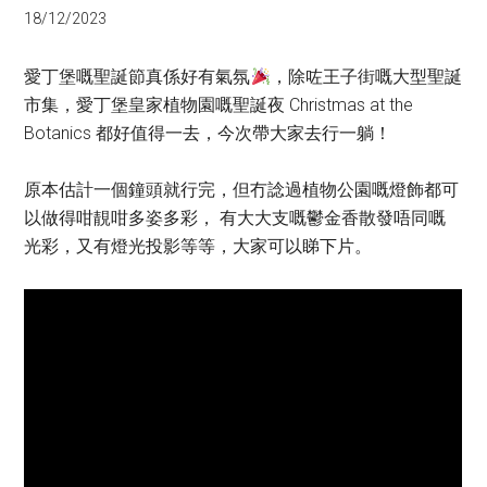
18/12/2023
愛丁堡嘅聖誕節真係好有氣氛
，除咗王子街嘅大型聖誕
市集，愛丁堡皇家植物園嘅聖誕夜 Christmas at the
Botanics 都好值得一去，今次帶大家去行一躺！
原本估計一個鐘頭就行完，但冇諗過植物公園嘅燈飾都可
以做得咁靚咁多姿多彩， 有大大支嘅鬱金香散發唔同嘅
光彩，又有燈光投影等等，大家可以睇下片。