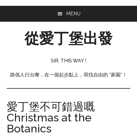
Skip
Skip
Skip
MENU
to
to
to
main
primary
footer
從愛丁堡出發
content
sidebar
從
愛
SIR, THIS WAY !
丁
堡
路係人行出嚟，在一個起步點上，尋找自由的 “家園”！
出
發
愛丁堡不可錯過嘅
Christmas at the
Botanics