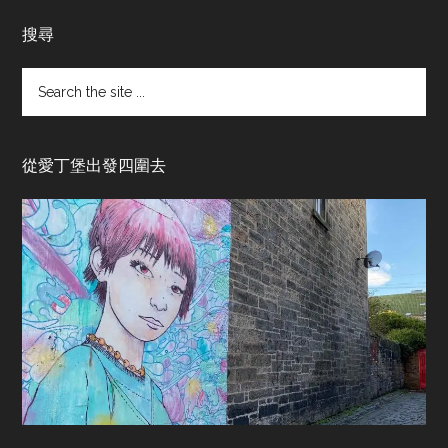
搜尋
Search
the
site
...
從愛丁堡出發四圍去