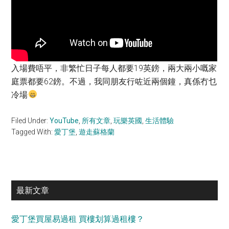
入場費唔平，非繁忙日子每人都要19英鎊，兩大兩小嘅家
庭票都要62鎊。不過，我同朋友行咗近兩個鐘，真係冇乜
冷場
Filed Under:
YouTube
,
所有文章
,
玩樂英國
,
生活體驗
Tagged With:
愛丁堡
,
遊走蘇格蘭
Primary
最新文章
Sidebar
愛丁堡買屋易過租 買樓划算過租樓？