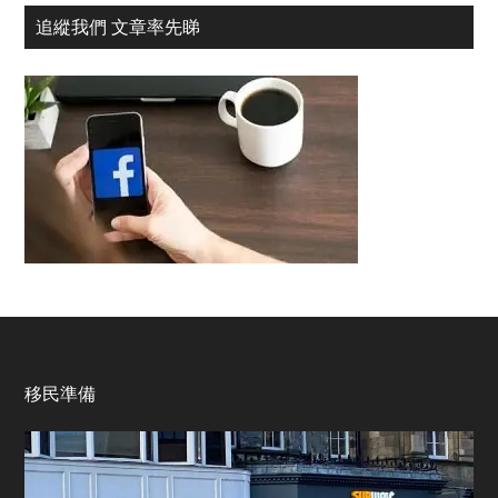
追縱我們 文章率先睇
Footer
移民準備