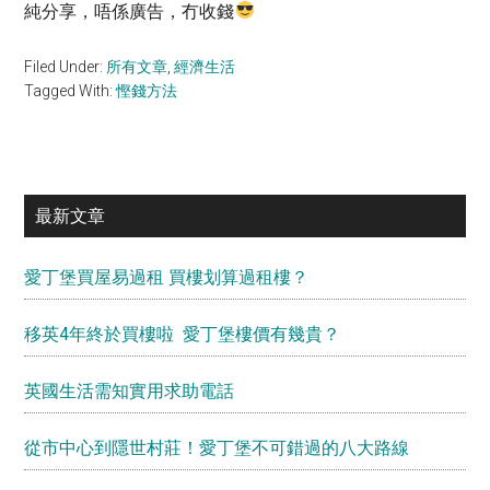
純分享，唔係廣告，冇收錢
Filed Under:
所有文章
,
經濟生活
Tagged With:
慳錢方法
Primary
最新文章
Sidebar
愛丁堡買屋易過租 買樓划算過租樓？
移英4年終於買樓啦 愛丁堡樓價有幾貴？
英國生活需知實用求助電話
從市中心到隱世村莊！愛丁堡不可錯過的八大路線