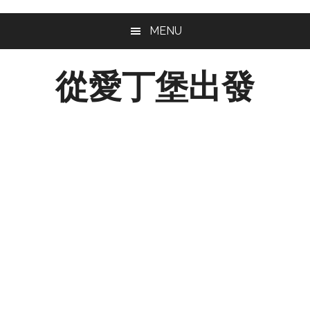
Skip
Skip
Skip
MENU
to
to
to
main
primary
footer
從愛丁堡出發
content
sidebar
從
愛
丁
堡
出
發