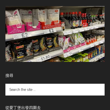
搜尋
Search
the
site
...
從愛丁堡出發四圍去