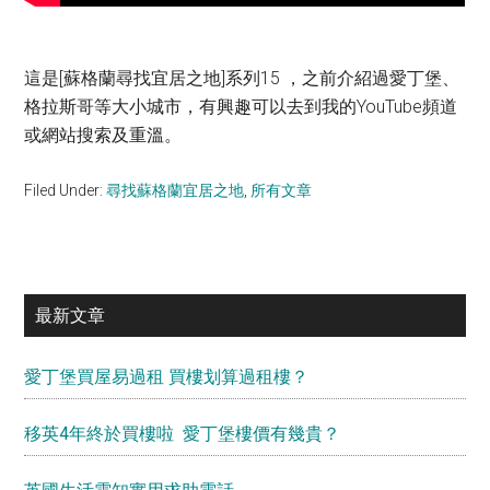
這是[蘇格蘭尋找宜居之地]系列15 ，之前介紹過愛丁堡、
格拉斯哥等大小城市，有興趣可以去到我的YouTube頻道
或網站搜索及重溫。
Filed Under:
尋找蘇格蘭宜居之地
,
所有文章
Primary
最新文章
Sidebar
愛丁堡買屋易過租 買樓划算過租樓？
移英4年終於買樓啦 愛丁堡樓價有幾貴？