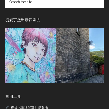
the
site
...
從愛丁堡出發四圍去
實用工具
移英《生活開支》試算表