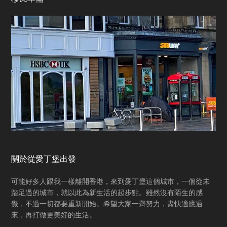
Footer
關於從愛丁堡出發
可能好多人跟我一樣離開香港，來到愛丁堡這個城市，一個從未
踏足過的城市，就以此為新生活的起步點。雖然沒有陌生的感
覺，不過一切都要重新開始。希望大家一齊努力，盡快適應過
來，再打做更美好的生活。