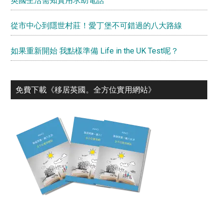
英國生活需知實用求助電話
從市中心到隱世村莊！愛丁堡不可錯過的八大路線
如果重新開始 我點樣準備 Life in the UK Test呢？
免費下載《移居英國。全⽅位實⽤網站》