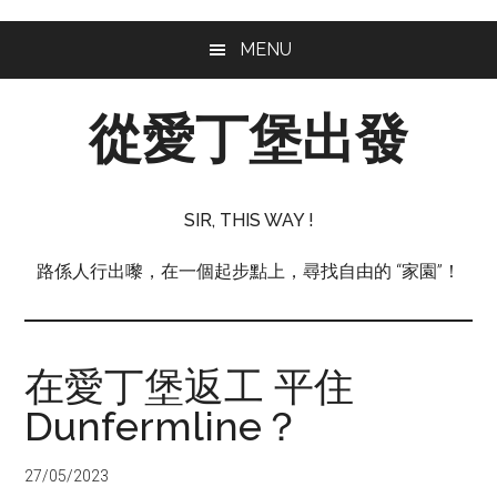
Skip
Skip
Skip
MENU
to
to
to
main
primary
footer
從愛丁堡出發
content
sidebar
從
愛
SIR, THIS WAY !
丁
堡
路係人行出嚟，在一個起步點上，尋找自由的 “家園”！
出
發
在愛丁堡返工 平住
Dunfermline？
27/05/2023