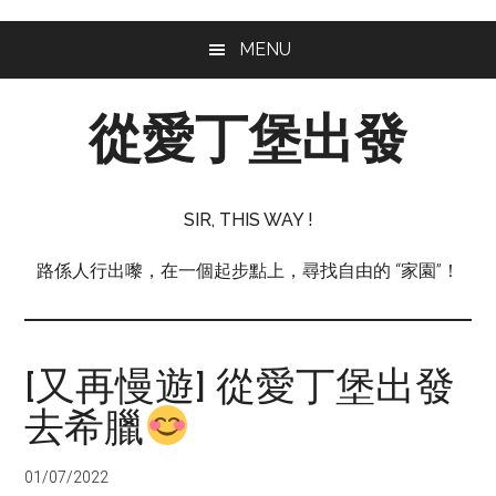
Skip
Skip
Skip
MENU
to
to
to
main
primary
footer
從愛丁堡出發
content
sidebar
從
愛
SIR, THIS WAY !
丁
堡
路係人行出嚟，在一個起步點上，尋找自由的 “家園”！
出
發
[又再慢遊] 從愛丁堡出發
去希臘
01/07/2022