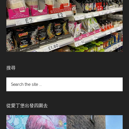
搜尋
Search
the
site
...
從愛丁堡出發四圍去