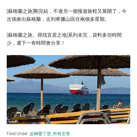
[蘇格蘭之旅]剛完結，不過另一個慢遊旅程又展開了，今
次係衝出蘇格蘭，去到希臘山區住兩個多星期。
[蘇格蘭之旅。尋找宜居之地]系列未完，資料多但時間
少，遲下一有時間會分享！
Filed Under:
反轉愛丁堡
,
所有文章