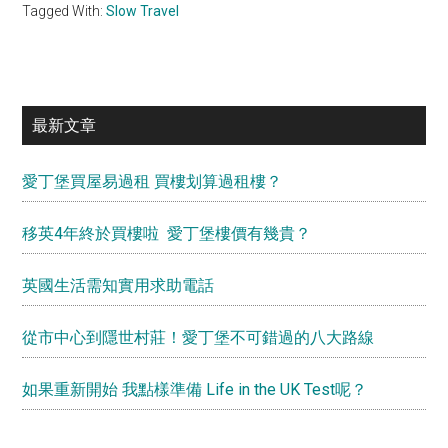
Tagged With:
Slow Travel
Primary
最新文章
Sidebar
愛丁堡買屋易過租 買樓划算過租樓？
移英4年終於買樓啦 愛丁堡樓價有幾貴？
英國生活需知實用求助電話
從市中心到隱世村莊！愛丁堡不可錯過的八大路線
如果重新開始 我點樣準備 Life in the UK Test呢？